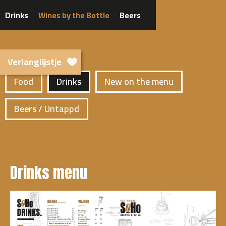
Drinks
Wines by the Bottle
Beers
Verlanglijstje
Food
Drinks
New on the menu
Beers / Untappd
Drinks menu