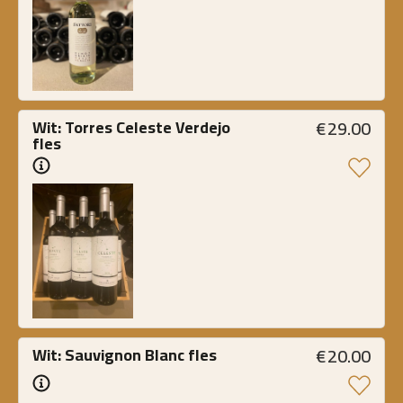
€
29.00
Wit: Torres Celeste Verdejo 
fles
€
20.00
Wit: Sauvignon Blanc fles